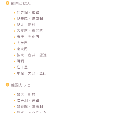
韓国ごはん
仁寺洞・鍾路
梨泰院・漢南洞
梨大・新村
乙支路・忠武路
市庁・光化門
大学路
東大門
弘大・合井・望遠
明洞
往十里
水原・大邱・釜山
韓国カフェ
梨大・新村
仁寺洞・鍾路
梨泰院・漢南洞
聖水・トゥクソム