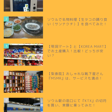
2
ソウルで名物料理【生タコの踊り食
い（サンナクチ）】を食べてみた！
3
【明洞マート】と【KOREA MART】
でお土産購入！比較！どっちが安
い？
4
【梨泰院】おしゃれな靴下屋さん
『MSMR』は、サービスも満点！
5
ソウル駅の窓口にて『KTX』の切符
を買い、実際に乗ってみた！