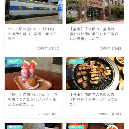
ソウル駅の窓口にて『KTX』
【釜山】『東横INN 釜山西
の切符を買い、実際に乗って
面』は快適に過ごせる？宿泊
みた！
した感想について
2018年11月18日
2018年11月6日
韓国カフェ
韓国ごはん
【釜山】西面『U:DALLY』持
【釜山】西面で人気のお店
ち帰りできるかわいいボトル
『肉を焼く男子』に行ってみ
が人気のカフェ
た！
2018年11月1日
2018年10月30日
韓国カフェ
韓国ごはん