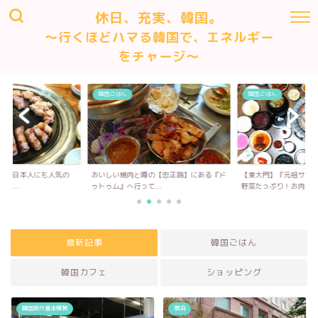
休日、充実、韓国。
～行くほどハマる韓国で、エネルギー
をチャージ～
韓国ごはん
韓国ごはん
にも日本人にも人気の
おいしい焼肉と噂の【忠正路】にある『ド
【東大門】『元祖サンパ
て...
ゥトゥム』へ行って...
野菜たっぷり！お肉...
最新記事
韓国ごはん
韓国カフェ
ショッピング
韓国旅行基本情報
宿泊