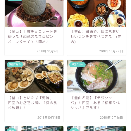
【釜山】上質チョコレートを
【釜山】田浦で、目にもおい
使った「恐竜のたまごピン
しいランチを食べてきた！(閉
ス」って何？？（閉店）
店)
2018年10月26日
2018年10月22日
韓国ごはん
韓国ごはん
【釜山】といえば「海鮮」！
【釜山名物】「テジクッ
西面のお店でお得に『貝の食
パ」！西面にある『松亭３代
べ放題』！
クッパ』で食す！
2018年10月18日
2018年10月16日
宿泊
宿泊