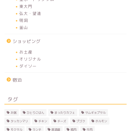
東大門
弘大・望遠
明洞
釜山
ショッピング
お土産
オリジナル
ダイソー
宿泊
タグ
お粥
ひとりごはん
まったりカフェ
サムギョプサル
タッカンマリ
チキン
チーズ
プゴク
ホルモン
モクサル
ランチ
居酒屋
焼肉
牛肉