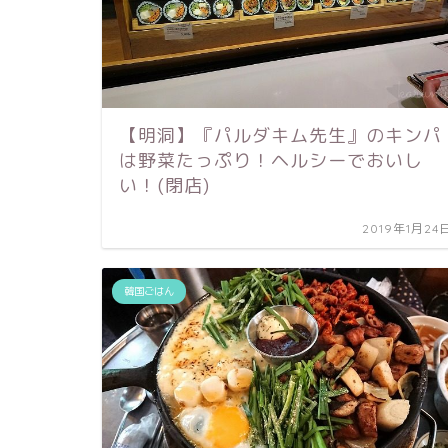
【明洞】『パルダキム先生』のキンパ
は野菜たっぷり！ヘルシーでおいし
い！(閉店)
2019年1月24
韓国ごはん