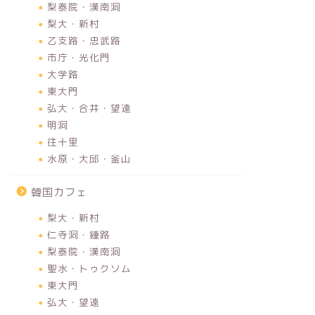
梨泰院・漢南洞
梨大・新村
乙支路・忠武路
市庁・光化門
大学路
東大門
弘大・合井・望遠
明洞
往十里
水原・大邱・釜山
韓国カフェ
梨大・新村
仁寺洞・鍾路
梨泰院・漢南洞
聖水・トゥクソム
東大門
弘大・望遠