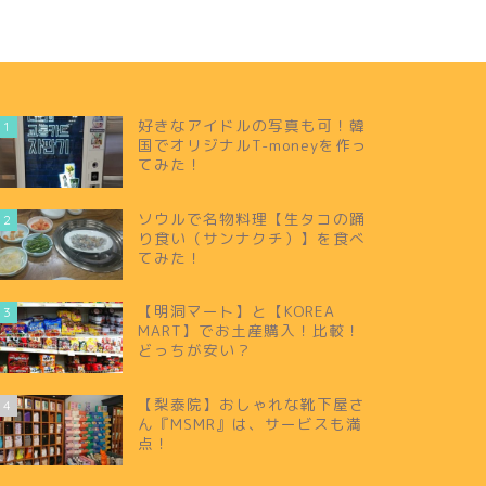
好きなアイドルの写真も可！韓
1
国でオリジナルT-moneyを作っ
てみた！
ソウルで名物料理【生タコの踊
2
り食い（サンナクチ）】を食べ
てみた！
【明洞マート】と【KOREA
3
MART】でお土産購入！比較！
どっちが安い？
【梨泰院】おしゃれな靴下屋さ
4
ん『MSMR』は、サービスも満
点！