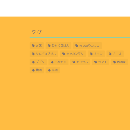
タグ
お粥
ひとりごはん
まったりカフェ
サムギョプサル
タッカンマリ
チキン
チーズ
プゴク
ホルモン
モクサル
ランチ
居酒屋
焼肉
牛肉