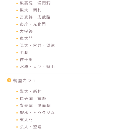
梨泰院・漢南洞
梨大・新村
乙支路・忠武路
市庁・光化門
大学路
東大門
弘大・合井・望遠
明洞
往十里
水原・大邱・釜山
韓国カフェ
梨大・新村
仁寺洞・鍾路
梨泰院・漢南洞
聖水・トゥクソム
東大門
弘大・望遠