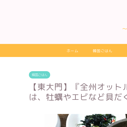
ホーム
韓国ごはん
韓国ごはん
【東大門】『全州オット
は、牡蠣やエビなど具だ