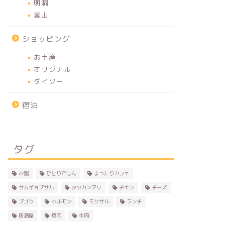
明洞
釜山
ショッピング
お土産
オリジナル
ダイソー
宿泊
タグ
お粥
ひとりごはん
まったりカフェ
サムギョプサル
タッカンマリ
チキン
チーズ
プゴク
ホルモン
モクサル
ランチ
居酒屋
焼肉
牛肉