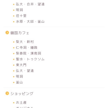
弘大・合井・望遠
明洞
往十里
水原・大邱・釜山
韓国カフェ
梨大・新村
仁寺洞・鍾路
梨泰院・漢南洞
聖水・トゥクソム
東大門
弘大・望遠
明洞
釜山
ショッピング
お土産