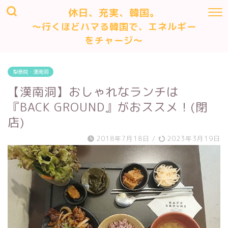
休日、充実、韓国。
～行くほどハマる韓国で、エネルギー
をチャージ～
梨泰院・漢南洞
【漢南洞】おしゃれなランチは
『BACK GROUND』がおススメ！(閉
店)
2018年7月18日
/
2023年3月19日