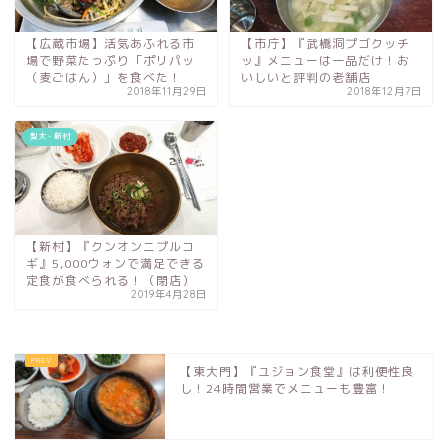
【広蔵市場】活気あふれる市
【市庁】『武橋洞プゴクッチ
場で野菜たっぷり「ポリパッ
ッ』メニューは一品だけ！お
（麦ごはん）」を食べた！
いしいと評判の老舗店
2018年11月29日
2018年12月7日
梨大・新村
【新村】『クンオンニプルコ
ギ』5,000ウォンで満足できる
定食が食べられる！（閉店）
2019年4月28日
【東大門】『ユジョン食堂』は利便性良
し！24時間営業でメニューも豊富！