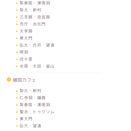
梨泰院・漢南洞
梨大・新村
乙支路・忠武路
市庁・光化門
大学路
東大門
弘大・合井・望遠
明洞
往十里
水原・大邱・釜山
韓国カフェ
梨大・新村
仁寺洞・鍾路
梨泰院・漢南洞
聖水・トゥクソム
東大門
弘大・望遠