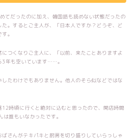
初めてだったのに加え、韓国語も読めない状態だったの
した。するとご主人が、「日本人ですか？どうぞ、ど
です。
席につくなりご主人に、「以前、来たことありますよ
ら3年も空いています……。
かしたわけでもありません。他人のそら似などではな
昼12時頃に行くと絶対に込むと思ったので、開店時間
んは誰もいなかったです。
おばさんがテキパキと厨房を切り盛りしていらっしゃ