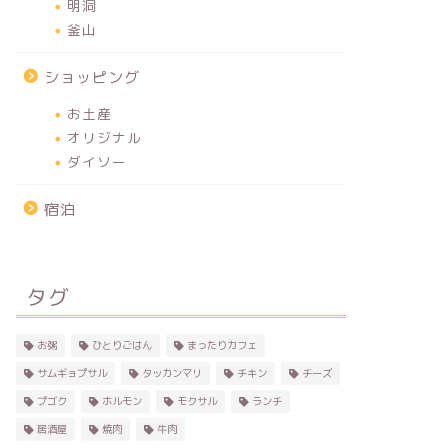
明洞
釜山
ショッピング
お土産
オリジナル
ダイソー
宿泊
タグ
お粥
ひとりごはん
まったりカフェ
サムギョプサル
タッカンマリ
チキン
チーズ
プゴク
ホルモン
モクサル
ランチ
居酒屋
焼肉
牛肉