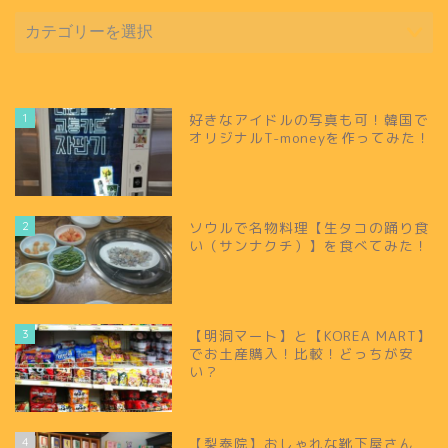
1
好きなアイドルの写真も可！韓国で
オリジナルT-moneyを作ってみた！
2
ソウルで名物料理【生タコの踊り食
い（サンナクチ）】を食べてみた！
3
【明洞マート】と【KOREA MART】
でお土産購入！比較！どっちが安
い？
4
【梨泰院】おしゃれな靴下屋さん