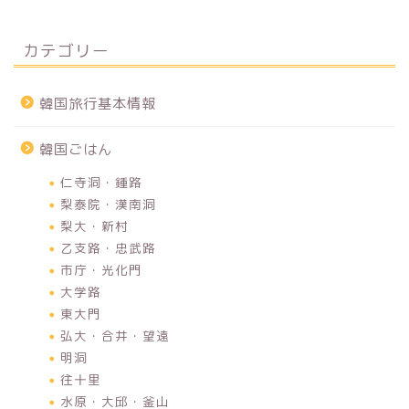
カテゴリー
韓国旅行基本情報
韓国ごはん
仁寺洞・鍾路
梨泰院・漢南洞
梨大・新村
乙支路・忠武路
市庁・光化門
大学路
東大門
弘大・合井・望遠
明洞
往十里
水原・大邱・釜山